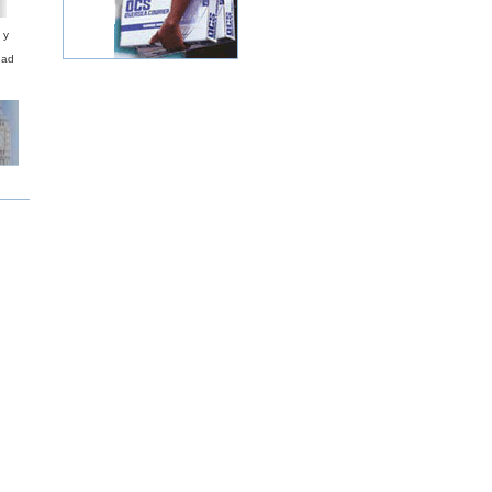
 y
dad