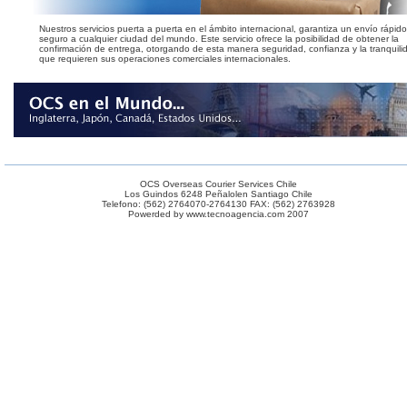
Nuestros servicios puerta a puerta en el ámbito internacional, garantiza un envío rápido
seguro a cualquier ciudad del mundo. Este servicio ofrece la posibilidad de obtener la
confirmación de entrega, otorgando de esta manera seguridad, confianza y la tranquili
que requieren sus operaciones comerciales internacionales.
OCS Overseas Courier Services Chile
Los Guindos 6248 Peñalolen Santiago Chile
Telefono: (562) 2764070-2764130 FAX: (562) 2763928
Powerded by
www.tecnoagencia.com
2007